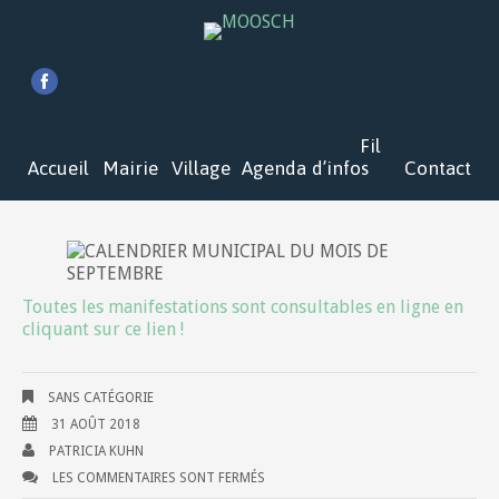
Fil
Accueil
Mairie
Village
Agenda
d’infos
Contact
Toutes les manifestations sont consultables en ligne en
cliquant sur ce lien !
SANS CATÉGORIE
31 AOÛT 2018
PATRICIA KUHN
LES COMMENTAIRES SONT FERMÉS